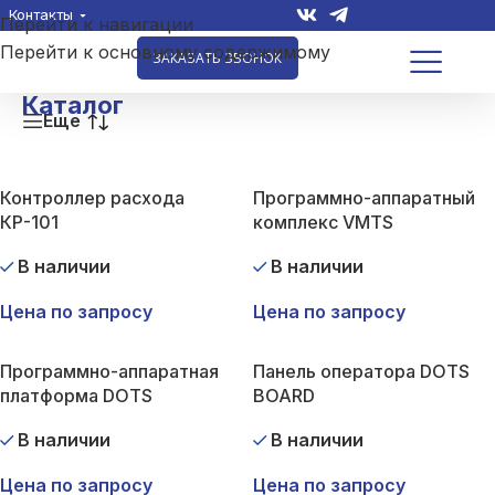
Контакты
Перейти к навигации
Перейти к основному содержимому
ЗАКАЗАТЬ ЗВОНОК
Каталог
Еще
Контроллер расхода
Программно-аппаратный
КР-101
комплекс VMTS
В наличии
В наличии
Цена по запросу
Цена по запросу
Программно-аппаратная
Панель оператора DOTS
платформа DOTS
BOARD
В наличии
В наличии
И
Цена по запросу
Цена по запросу