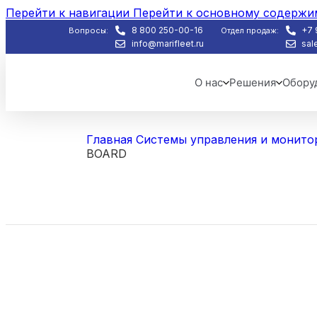
Перейти к навигации
Перейти к основному содерж
8 800 250-00-16
+7 
Вопросы:
Отдел продаж:
info@marifleet.ru
sal
О нас
Решения
Обору
Главная
Системы управления и монито
BOARD