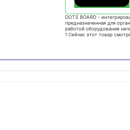
DOTS BOARD - интегриров
предназначенная для орган
работой оборудования неп
И
1
Сейчас этот товар смотр
м
я
*
Н
а
з
в
Т
а
е
н
л
и
е
формы каком отправки
е
ф
к
о
о
н
м