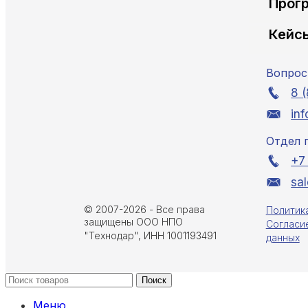
Прог
Кейс
Вопрос
8 
inf
Отдел 
+7
sa
© 2007-
2026 - Все права
Политик
защищены ООО НПО
Cогласи
"Технодар", ИНН 1001193491
данных
Поиск
Меню