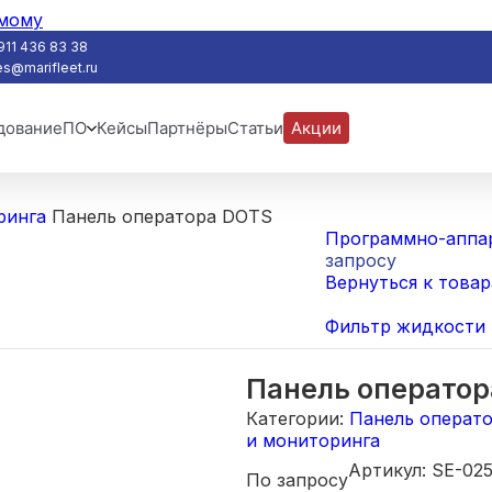
имому
911 436 83 38
es@marifleet.ru
дование
ПО
Кейсы
Партнёры
Статьи
Акции
ринга
Панель оператора DOTS
Программно-аппа
запросу
Вернуться к това
Фильтр жидкости 
Панель оператор
Категории:
Панель операт
и мониторинга
Артикул:
SE-02
По запросу