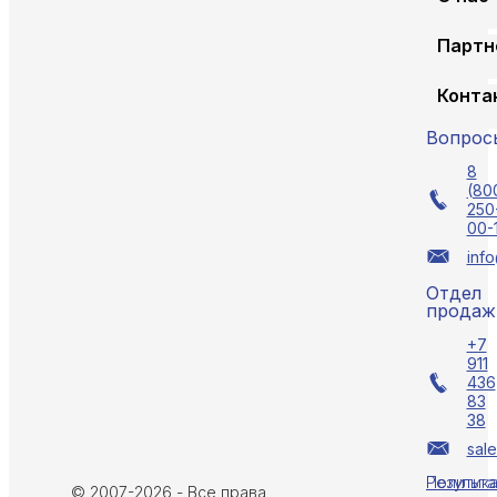
Партн
Конта
Вопрос
8
(80
250
00-
info
Отдел
продаж
+7
911
436
83
38
sale
Политик
Результа
© 2007-
2026 - Все права