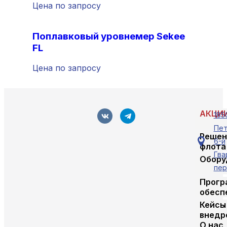
о
к
Цена по запросу
й
Получить предложение
к
б
с
о
Поплавковый уровнемер Sekee
*
к
FL
с
(
Цена по запросу
к
о
п
АКЦИ
1850
и
Пет
я
Решен
6-й
)
флота
Гва
Обору
пер
Прогр
обесп
Кейсы
внедр
О нас