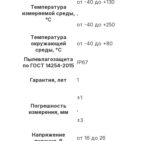
от -40 до +130
И
Температура
м
измеряемой среды,
,
℃
я
от -40 до +250
*
Н
Температура
а
окружающей
от -40 до +80
з
среды, °С
в
Т
Пылевлагозащита
а
е
IP67
по ГОСТ 14254-2015
н
л
и
е
формы каком отправки
Гарантия, лет
1
е
ф
к
о
±1
о
н
Погрешность
м
,
*
измерения, мм
Э
п
±3
л
а
.
н
Напряжение
от 16 до 26
п
и
Н