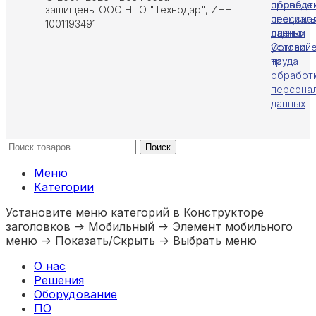
обработ
проведе
защищены ООО НПО "Технодар", ИНН
персона
специал
1001193491
данных
оценки
Cогласи
условий
на
труда
обработ
персона
данных
Поиск
Меню
Категории
Установите меню категорий в Конструкторе
заголовков -> Мобильный -> Элемент мобильного
меню -> Показать/Скрыть -> Выбрать меню
О нас
Решения
Оборудование
ПО