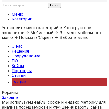
о
оборудование
*
Поиск
м
1-3
п
Меню
Категории
а
3-15
н
Установите меню категорий в Конструкторе
15-40
и
заголовков -> Мобильный -> Элемент мобильного
меню -> Показать/Скрыть -> Выбрать меню
и
более 40
*
О нас
Прикрепить Тех. Задание
Решения
Оборудование
ПО
Кейсы
Партнёры
Статьи
Акции
К
о
Корзина
м
Закрыть
Мы используем файлы cookie и Яндекс Метрику для
м
анализа посещаемости и улучшения работы сайта.
е